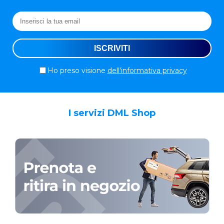
Ho preso visione
dell'informativa privacy
I servizi DML Shop