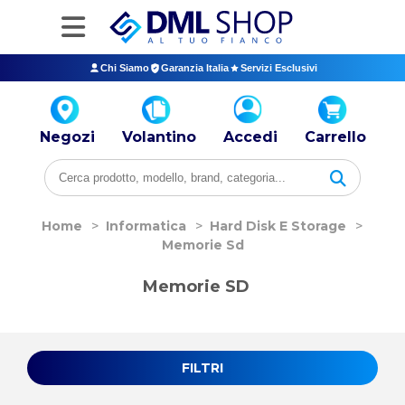
Chi Siamo
Garanzia Italia
Servizi Esclusivi
Negozi
Volantino
Accedi
Carrello
Home
>
Informatica
>
Hard Disk E Storage
>
Memorie Sd
Memorie SD
FILTRI