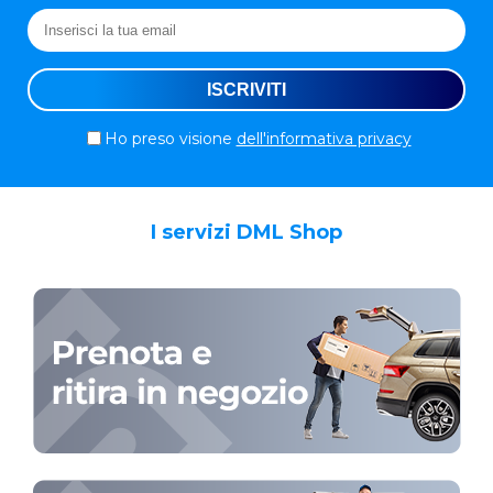
Ho preso visione
dell'informativa privacy
I servizi DML Shop