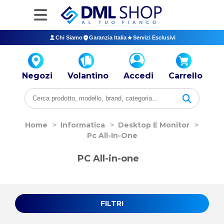
Chi Siamo
Garanzia Italia
Servizi Esclusivi
Negozi
Volantino
Accedi
Carrello
Home
>
Informatica
>
Desktop E Monitor
>
Pc All-In-One
PC All-in-one
FILTRI