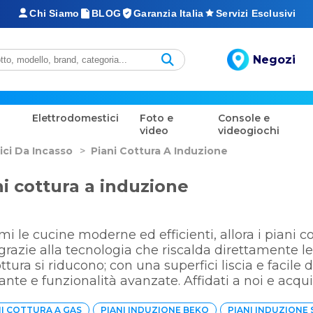
Chi Siamo
BLOG
Garanzia Italia
Servizi Esclusivi
Negozi
Elettrodomestici
Foto e
Console e
video
videogiochi
ici Da Incasso
>
Piani Cottura A Induzione
ni cottura a induzione
mi le cucine moderne ed efficienti, allora i piani 
 grazie alla tecnologia che riscalda direttamente le
ottura si riducono; con una superfici liscia e facile
ante e funzionalità avanzate. Affidati a noi e acqui
NI COTTURA A GAS
PIANI INDUZIONE BEKO
PIANI INDUZIONE