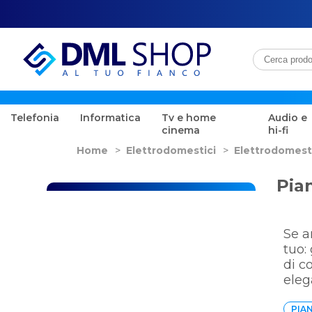
Telefonia
Informatica
Tv e home
Audio e
cinema
hi-fi
Home
>
Elettrodomestici
>
Elettrodomest
Pia
Se a
tuo:
di c
eleg
PIA