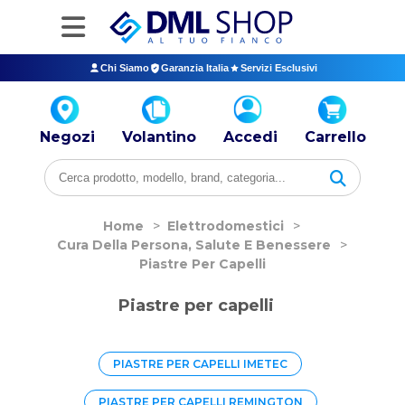
Chi Siamo
Garanzia Italia
Servizi Esclusivi
Negozi
Volantino
Accedi
Carrello
Home
>
Elettrodomestici
>
Cura Della Persona, Salute E Benessere
>
Piastre Per Capelli
Piastre per capelli
PIASTRE PER CAPELLI IMETEC
PIASTRE PER CAPELLI REMINGTON