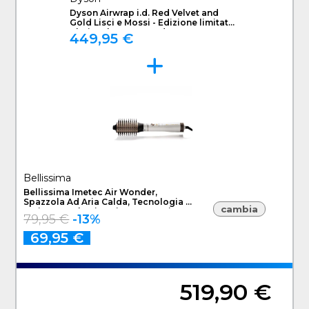
Dyson Airwrap i.d. Red Velvet and
Gold Lisci e Mossi - Edizione limitata
"Il Diavolo Veste Prada 2"
449,95 €
Bellissima
Bellissima Imetec Air Wonder,
Spazzola Ad Aria Calda, Tecnologia A
cambia
Ioni, Spazzole Rivestite In Ceramica E
79,95 €
-13%
Cheratina, Asciuga, Dona Volume, 8
Accessori, 1000 W
69,95 €
519,90 €