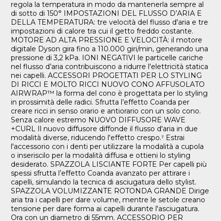
regola la temperatura in modo da mantenerla sempre al
di sotto di 150° IMPOSTAZIONI DEL FLUSSO D’ARIA E
DELLA TEMPERATURA: tre velocità del flusso d'aria e tre
impostazioni di calore tra cui il getto freddo costante.
MOTORE AD ALTA PRESSIONE E VELOCITÀ: il motore
digitale Dyson gira fino a 110.000 giri/min, generando una
pressione di 3,2 kPa. IONI NEGATIVI le particelle cariche
nel flusso d’aria contribuiscono a ridurre l'elettricità statica
nei capelli. ACCESSORI PROGETTATI PER LO STYLING
DI RICCI E MOLTO RICCI NUOVO CONO AFFUSOLATO
AIRWRAP™ la forma del cono è progettata per lo styling
in prossimità delle radici. Sfrutta l’effetto Coanda per
creare ricci in senso orario e antiorario con un solo cono.
Senza calore estremo NUOVO DIFFUSORE WAVE
+CURL Il nuovo diffusore diffonde il flusso d'aria in due
modalità diverse, riducendo l'effetto crespo.⁷ Estrai
l'accessorio con i denti per utilizzare la modalità a cupola
o inseriscilo per la modalità diffusa e ottieni lo styling
desiderato. SPAZZOLA LISCIANTE FORTE Per capelli più
spessi sfrutta l’effetto Coanda avanzato per attirare i
capelli, simulando la tecnica di asciugatura dello stylist.
SPAZZOLA VOLUMIZZANTE ROTONDA GRANDE Dirige
aria tra i capelli per dare volume, mentre le setole creano
tensione per dare forma ai capelli durante l'asciugatura.
Ora con un diametro di 55mm. ACCESSORIO PER