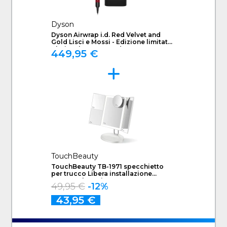
Dyson
Dyson Airwrap i.d. Red Velvet and
Gold Lisci e Mossi - Edizione limitata
"Il Diavolo Veste Prada 2"
449,95 €
TouchBeauty
TouchBeauty TB-1971 specchietto
per trucco Libera installazione
Rettangolare Bianco
49,95 €
-12%
43,95 €