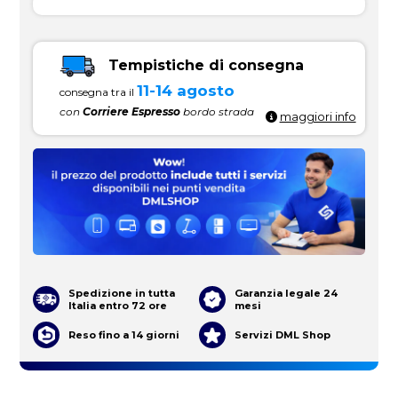
Tempistiche di consegna
11-14 agosto
consegna tra il
con
Corriere Espresso
bordo strada
maggiori info
Spedizione in tutta
Garanzia legale 24
Italia entro 72 ore
mesi
Reso fino a 14 giorni
Servizi DML Shop