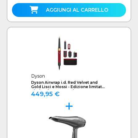
AGGIUNGI AL CARRELLO
Dyson
Dyson Airwrap i.d. Red Velvet and
Gold Lisci e Mossi - Edizione limitata
"Il Diavolo Veste Prada 2"
449,95 €