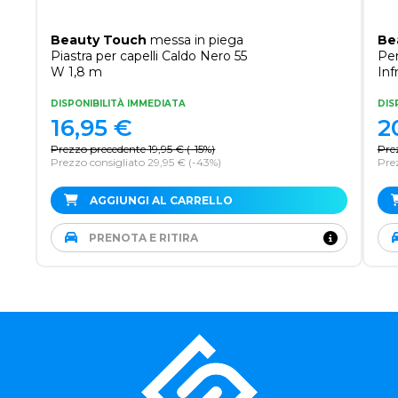
Beauty Touch
messa in piega
Be
Piastra per capelli Caldo Nero 55
Per
W 1,8 m
Inf
DISPONIBILITÀ IMMEDIATA
DIS
16,95
€
2
Prezzo precedente
19,95
€
(
-15%
)
Pre
Prezzo consigliato 29,95 €
(-43%)
Pre
AGGIUNGI AL CARRELLO
PRENOTA E RITIRA