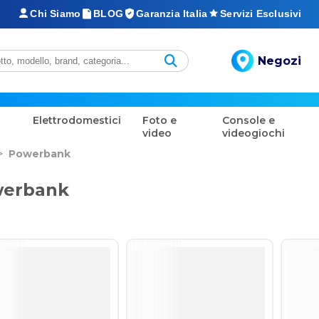
Chi Siamo
BLOG
Garanzia Italia
Servizi Esclusivi
Negozi
Elettrodomestici
Foto e
Console e
video
videogiochi
>
Powerbank
erbank