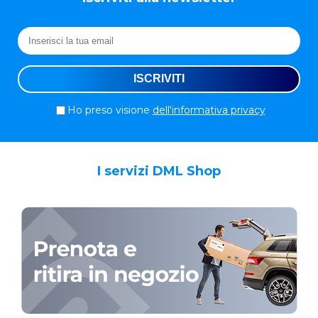
Ho preso visione
dell'informativa privacy
I servizi DML Shop