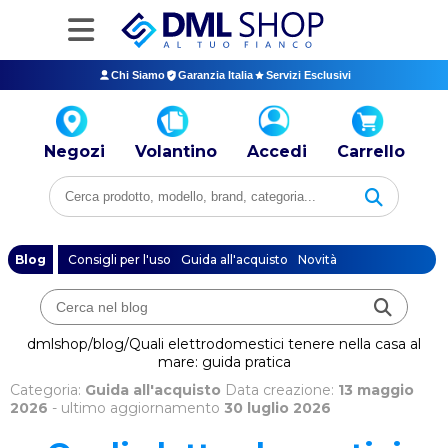
Chi Siamo
Garanzia Italia
Servizi Esclusivi
Negozi
Volantino
Accedi
Carrello
Blog
Consigli per l'uso
Guida all'acquisto
Novità
dmlshop/blog/Quali elettrodomestici tenere nella casa al
mare: guida pratica
Categoria:
Guida all'acquisto
Data creazione:
13 maggio
2026
- ultimo aggiornamento
30 luglio 2026