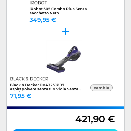
IROBOT
iRobot 505 Combo Plus Senza
sacchetto Nero
349,95 €
BLACK & DECKER
Black & Decker DVA325JP07
cambia
aspirapolvere senza filo Viola Senza
sacchetto
71,95 €
421,90 €