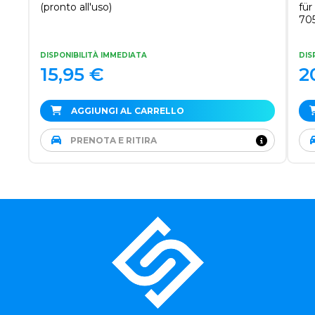
(pronto all'uso)
für
705
Rob
DISPONIBILITÀ IMMEDIATA
DIS
15,95
€
2
AGGIUNGI AL CARRELLO
PRENOTA E RITIRA