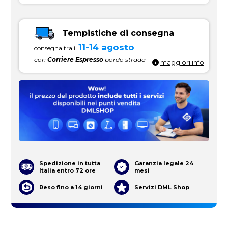
Tempistiche di consegna
11-14 agosto
consegna tra il
con
Corriere Espresso
bordo strada
maggiori info
Spedizione in tutta
Garanzia legale 24
Italia entro 72 ore
mesi
Reso fino a 14 giorni
Servizi DML Shop