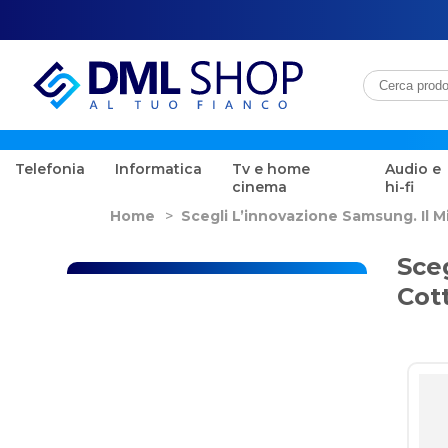
Telefonia
Informatica
Tv e home
Audio e
cinema
hi-fi
Home
>
Scegli L’innovazione Samsung. Il M
Sce
Cott