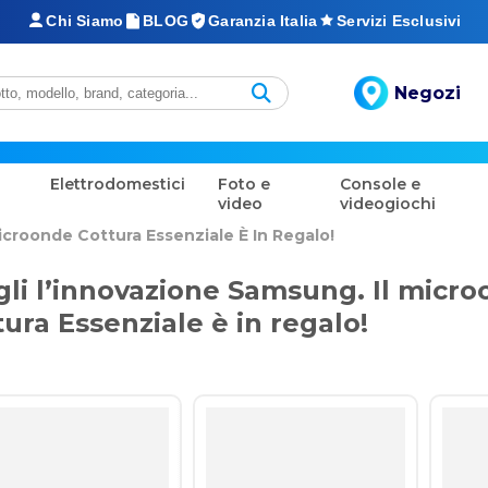
Chi Siamo
BLOG
Garanzia Italia
Servizi Esclusivi
Negozi
Elettrodomestici
Foto e
Console e
video
videogiochi
icroonde Cottura Essenziale È In Regalo!
gli l’innovazione Samsung. Il micr
ura Essenziale è in regalo!