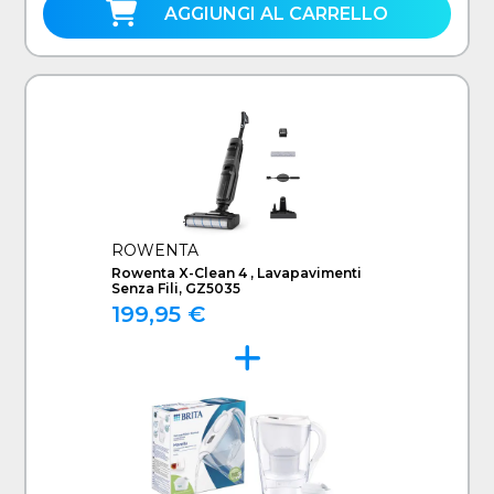
AGGIUNGI AL CARRELLO
ROWENTA
Rowenta X-Clean 4 , Lavapavimenti
Senza Fili, GZ5035
199,95 €