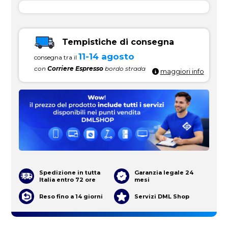
Tempistiche di consegna
11-14 agosto
consegna tra il
con
Corriere Espresso
bordo strada
maggiori info
Spedizione in tutta
Garanzia legale 24
Italia entro 72 ore
mesi
Reso fino a 14 giorni
Servizi DML Shop