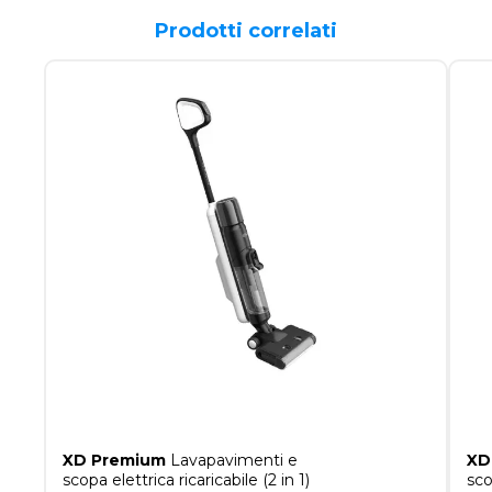
Prodotti correlati
XD Premium
Lavapavimenti e
XD
scopa elettrica ricaricabile (2 in 1)
sco