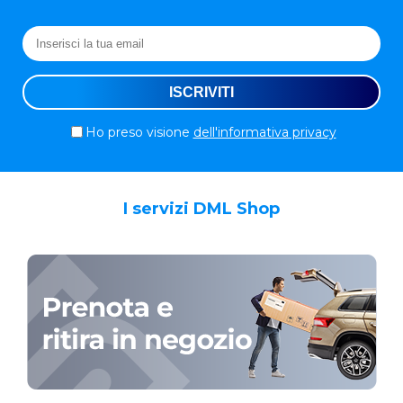
Ho preso visione
dell'informativa privacy
I servizi DML Shop