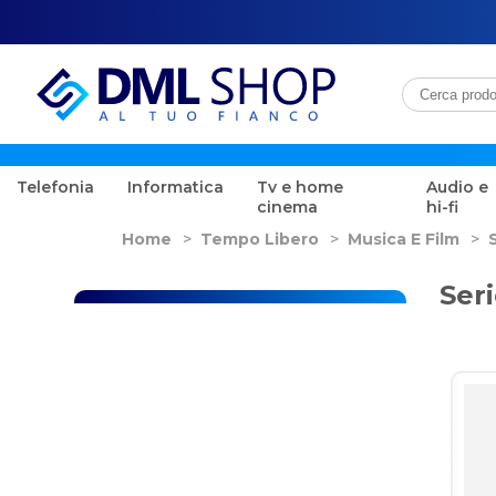
Telefonia
Informatica
Tv e home
Audio e
cinema
hi-fi
Home
>
Tempo Libero
>
Musica E Film
>
Ser