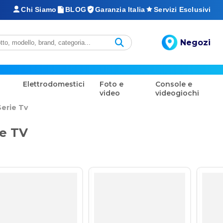
Chi Siamo
BLOG
Garanzia Italia
Servizi Esclusivi
Negozi
Elettrodomestici
Foto e
Console e
video
videogiochi
Serie Tv
ie TV