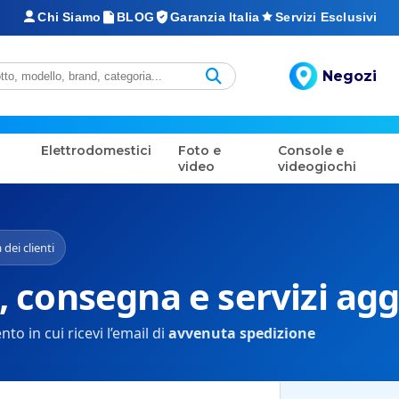
Chi Siamo
BLOG
Garanzia Italia
Servizi Esclusivi
Negozi
Elettrodomestici
Foto e
Console e
video
videogiochi
 dei clienti
, consegna e servizi agg
o in cui ricevi l’email di
avvenuta spedizione