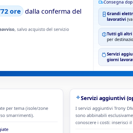
Consegna dop
/72 ore
dalla conferma del
Grandi elett
lavorativi
(va
eavviso
, salvo acquisto del servizio
Tutti gli altr
per destinazio
Servizi aggiu
giorni lavora
Servizi aggiuntivi (o
ate per tema (isole/zone
I servizi aggiuntivi Trony D
rso smarrimenti).
sono abbinabili esclusivame
conoscere i costi: inserisci i
giate