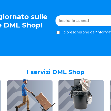
iornato sulle
te DML Shop!
Ho preso visione
dell'informa
I servizi DML Shop