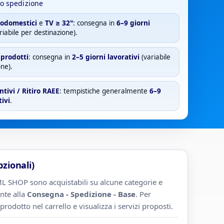
o spedizione
rodomestici
e
TV ≥ 32"
: consegna in
6–9 giorni
riabile per destinazione).
i prodotti
: consegna in
2–5 giorni lavorativi
(variabile
ne).
ntivi / Ritiro RAEE
: tempistiche generalmente
6–9
tivi
.
pzionali)
ML SHOP sono acquistabili su alcune categorie e
nte alla
Consegna - Spedizione - Base
. Per
l prodotto nel carrello e visualizza i servizi proposti.