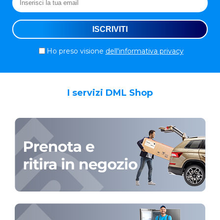
Ho preso visione
dell'informativa privacy
I servizi DML Shop