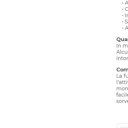
• Ac
• Ce
• Im
• Se
• At
Quan
In m
Alcu
into
Come
La f
l'at
moni
faci
sorve