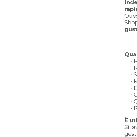
inde
rapi
Ques
Shop
gust
Qual
• Ma
• M
• Si
• Mi
• Ef
• Co
• Qu
• Po
È ut
Sì, 
gest