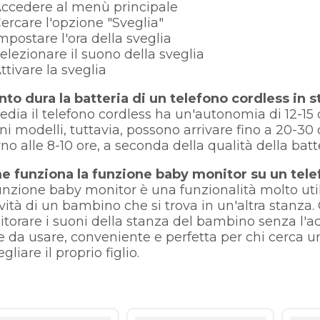
cedere al menù principale
rcare l'opzione "Sveglia"
postare l'ora della sveglia
lezionare il suono della sveglia
tivare la sveglia
to dura la batteria di un telefono cordless in 
edia il telefono cordless ha un'autonomia di 12-15 
ni modelli, tuttavia, possono arrivare fino a 20-30
rno alle 8-10 ore, a seconda della qualità della batte
 funziona la funzione baby monitor su un tele
unzione baby monitor è una funzionalità molto uti
tività di un bambino che si trova in un'altra stanza
torare i suoni della stanza del bambino senza l'acqu
le da usare, conveniente e perfetta per chi cerca
gliare il proprio figlio.