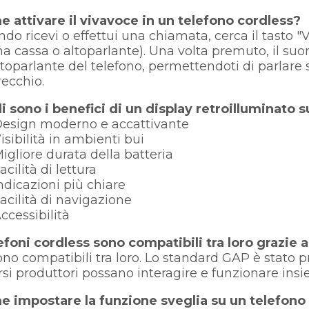
 attivare il vivavoce in un telefono cordless?
do ricevi o effettui una chiamata, cerca il tasto "
na cassa o altoparlante). Una volta premuto, il su
altoparlante del telefono, permettendoti di parlare s
recchio.
i sono i benefici di un display retroilluminato 
esign moderno e accattivante
sibilità in ambienti bui
gliore durata della batteria
cilità di lettura
dicazioni più chiare
cilità di navigazione
cessibilità
lefoni cordless sono compatibili tra loro grazie
sono compatibili tra loro. Lo standard GAP è stato pr
rsi produttori possano interagire e funzionare in
 impostare la funzione sveglia su un telefono