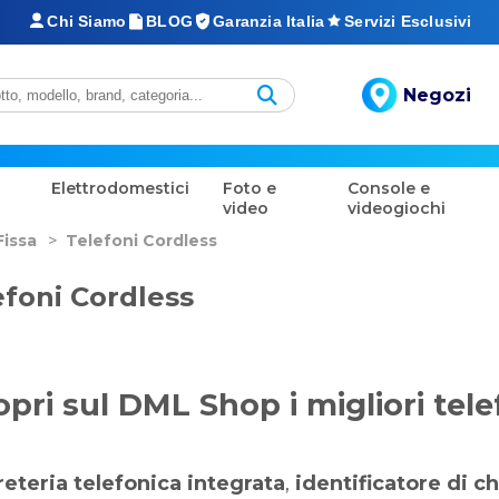
Chi Siamo
BLOG
Garanzia Italia
Servizi Esclusivi
Negozi
Elettrodomestici
Foto e
Console e
video
videogiochi
Fissa
>
Telefoni Cordless
efoni Cordless
opri sul DML Shop i migliori tele
eteria telefonica integrata
,
identificatore di c