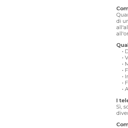
Come
Quan
di u
all'
all'o
Qual
• D
• Vi
• Mi
• Fa
• In
• Fa
• Ac
I te
Sì, 
dive
Come