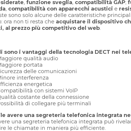
siderate
,
funzione sveglia
,
compatibilità GAP
;
f
da
,
compatibilità con apparecchi acustici
e
resis
te sono solo alcune delle caratteristiche principali
: ora non ti resta che
acquistare il dispositivo ch
i, al prezzo più competitivo del web
.
i sono i vantaggi della tecnologia DECT nei tel
ggiore qualità audio
aggiore portata
curezza delle comunicazioni
nore interferenza
ficienza energetica
mpatibilità con sistemi VoIP
alità costante della connessione
ssibilità di collegare più terminali
ile avere una segreteria telefonica integrata ne
avere una segreteria telefonica integrata può rivelar
ire le chiamate in maniera più efficiente.