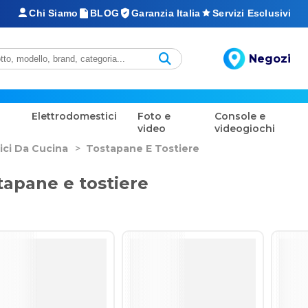
Chi Siamo
BLOG
Garanzia Italia
Servizi Esclusivi
Negozi
Elettrodomestici
Foto e
Console e
video
videogiochi
ici Da Cucina
>
Tostapane E Tostiere
tapane e tostiere