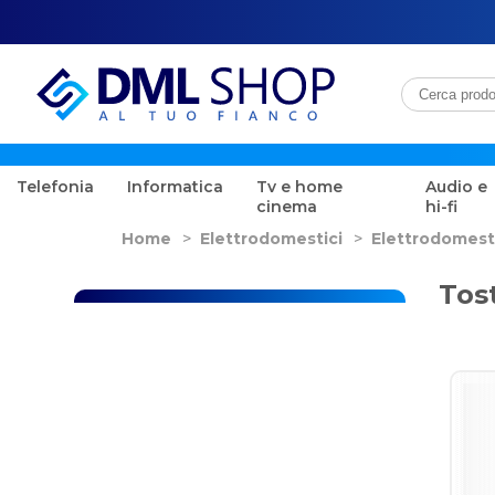
Telefonia
Informatica
Tv e home
Audio e
cinema
hi-fi
Home
>
Elettrodomestici
>
Elettrodomest
Tos