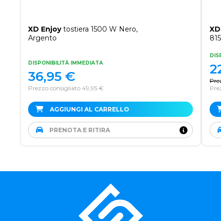
XD Enjoy
tostiera 1500 W Nero,
XD
Argento
81
DIS
DISPONIBILITÀ IMMEDIATA
2
36,95
€
Pre
Prezzo consigliato 49,95 €
Prez
AGGIUNGI AL CARRELLO
PRENOTA E RITIRA