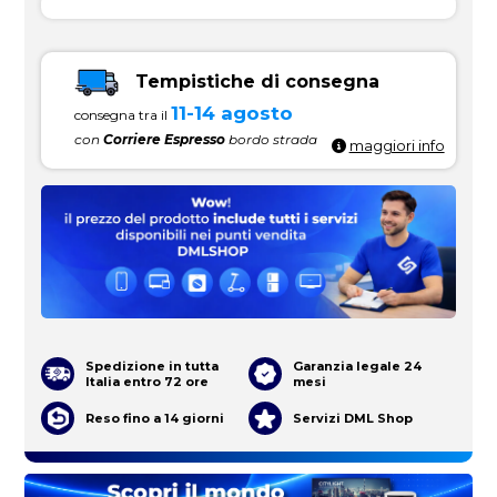
Tempistiche di consegna
11-14 agosto
consegna tra il
con
Corriere Espresso
bordo strada
maggiori info
Spedizione in tutta
Garanzia legale 24
Italia entro 72 ore
mesi
Reso fino a 14 giorni
Servizi DML Shop