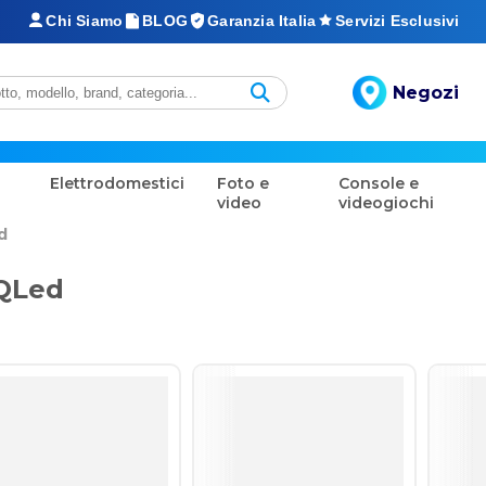
Chi Siamo
BLOG
Garanzia Italia
Servizi Esclusivi
Negozi
Elettrodomestici
Foto e
Console e
video
videogiochi
d
QLed