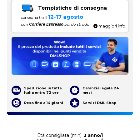
Tempistiche di consegna
12-17 agosto
consegna tra il
con
Corriere Espresso
bordo strada
maggiori info
Spedizione in tutta
Garanzia legale 24
Italia entro 72 ore
mesi
Reso fino a 14 giorni
Servizi DML Shop
Età consigliata (min):
3 anno/i