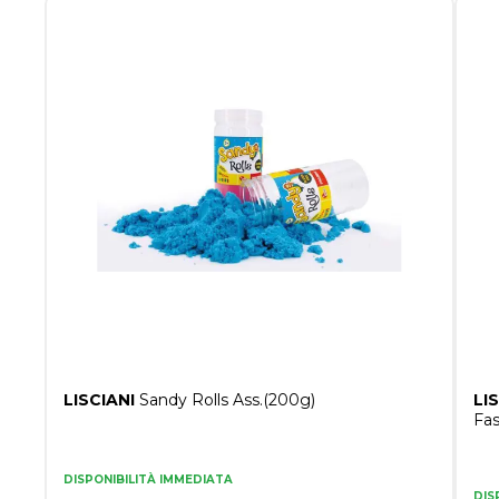
LISCIANI
Sandy Rolls Ass.(200g)
LI
Fas
DISPONIBILITÀ IMMEDIATA
DIS