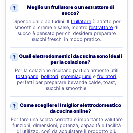
Meglio un frullatore o un estrattore di
?
succo?
Dipende dalle abitudini. Il
frullatore
è adatto per
smoothie, creme e salse, mentre
l’estrattore
di
succo è pensato per chi desidera preparare
succhi freschi in modo pratico.
Quali elettrodomestici da cucina sono ideali
?
per la colazione?
Per la colazione risultano particolarmente utili
tostapane
,
bollitori
,
spremiagrumi
e
frullatori
,
perfetti per preparare bevande calde, toast,
succhi e smoothie.
Come scegliere il miglior elettrodomestico
?
da cucina online?
Per fare una scelta corretta è importante valutare
funzioni, dimensioni, potenza, capacità e facilità
di utilizzo, così da acquistare il prodotto più