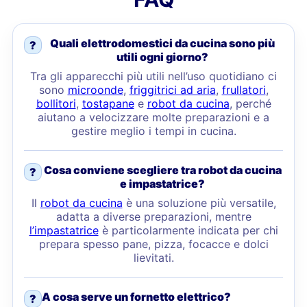
Quali elettrodomestici da cucina sono più
?
utili ogni giorno?
Tra gli apparecchi più utili nell’uso quotidiano ci
sono
microonde
,
friggitrici ad aria
,
frullatori
,
bollitori
,
tostapane
e
robot da cucina
, perché
aiutano a velocizzare molte preparazioni e a
gestire meglio i tempi in cucina.
Cosa conviene scegliere tra robot da cucina
?
e impastatrice?
Il
robot da cucina
è una soluzione più versatile,
adatta a diverse preparazioni, mentre
l’impastatrice
è particolarmente indicata per chi
prepara spesso pane, pizza, focacce e dolci
lievitati.
A cosa serve un fornetto elettrico?
?