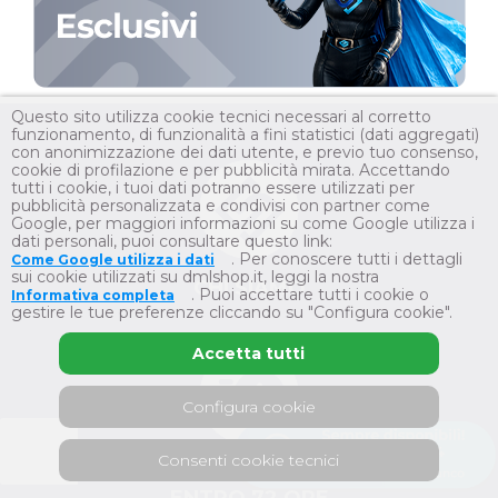
Questo sito utilizza cookie tecnici necessari al corretto
funzionamento, di funzionalità a fini statistici (dati aggregati)
con anonimizzazione dei dati utente, e previo tuo consenso,
cookie di profilazione e per pubblicità mirata. Accettando
tutti i cookie, i tuoi dati potranno essere utilizzati per
pubblicità personalizzata e condivisi con partner come
Google, per maggiori informazioni su come Google utilizza i
dati personali, puoi consultare questo link:
. Per conoscere tutti i dettagli
Come Google utilizza i dati
sui cookie utilizzati su dmlshop.it, leggi la nostra
CHI SIAMO
. Puoi accettare tutti i cookie o
Informativa completa
gestire le tue preferenze cliccando su "Configura cookie".
Accetta tutti
Configura cookie
Consenti cookie tecnici
SPEDIZIONE