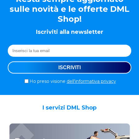
sulle novità e le offerte DML
Shop!
Iscriviti alla newsletter
Ho preso visione
dell'informativa privacy
I servizi DML Shop