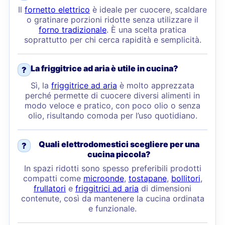
Il
fornetto elettrico
è ideale per cuocere, scaldare
o gratinare porzioni ridotte senza utilizzare il
forno tradizionale
. È una scelta pratica
soprattutto per chi cerca rapidità e semplicità.
La friggitrice ad aria è utile in cucina?
?
Sì, la
friggitrice ad aria
è molto apprezzata
perché permette di cuocere diversi alimenti in
modo veloce e pratico, con poco olio o senza
olio, risultando comoda per l’uso quotidiano.
Quali elettrodomestici scegliere per una
?
cucina piccola?
In spazi ridotti sono spesso preferibili prodotti
compatti come
microonde
,
tostapane
,
bollitori
,
frullatori
e
friggitrici ad aria
di dimensioni
contenute, così da mantenere la cucina ordinata
e funzionale.