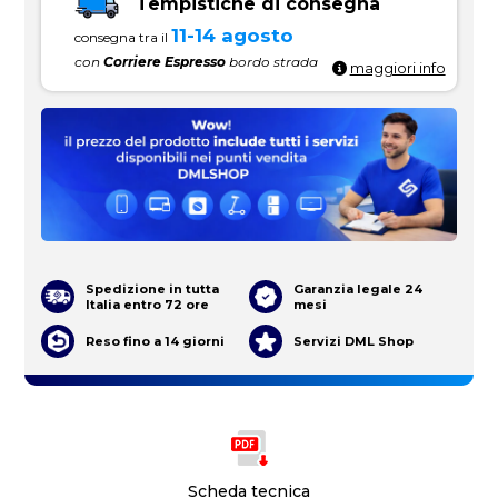
Tempistiche di consegna
11-14 agosto
consegna tra il
con
Corriere Espresso
bordo strada
maggiori info
Spedizione in tutta
Garanzia legale 24
Italia entro 72 ore
mesi
Reso fino a 14 giorni
Servizi DML Shop
Scheda tecnica