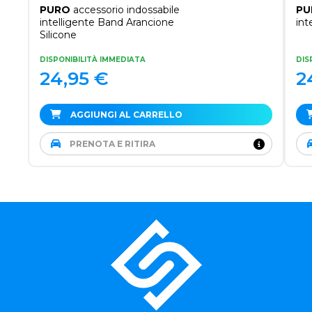
PURO
accessorio indossabile
PU
intelligente Band Arancione
int
Silicone
DISPONIBILITÀ IMMEDIATA
DIS
24,95
€
2
AGGIUNGI AL CARRELLO
PRENOTA E RITIRA